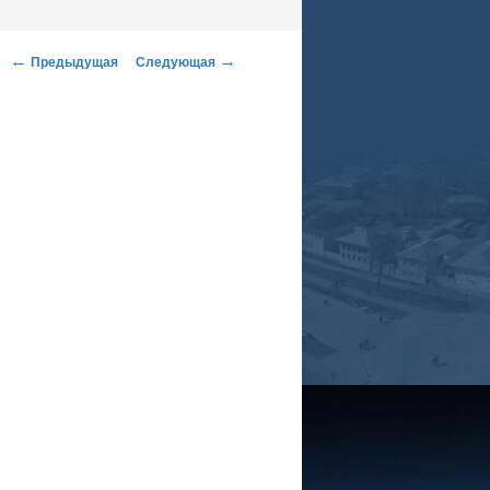
←
→
Предыдущая
Следующая
Навигация по записям