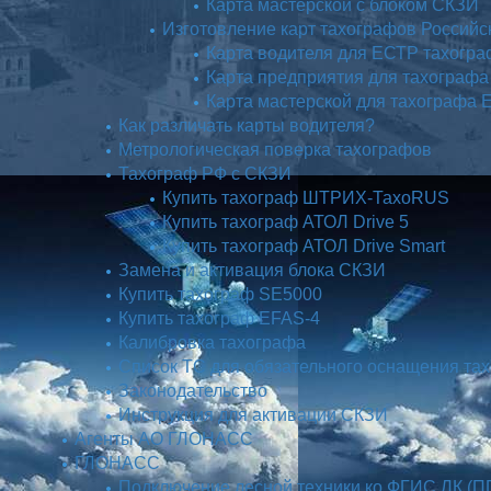
Карта мастерской с блоком СКЗИ
Изготовление карт тахографов Российс
Карта водителя для ЕСТР тахогр
Карта предприятия для тахограф
Карта мастерской для тахографа
Как различать карты водителя?
Метрологическая поверка тахографов
Тахограф РФ с СКЗИ
Купить тахограф ШТРИХ-ТахоRUS
Купить тахограф АТОЛ Drive 5
Купить тахограф АТОЛ Drive Smart
Замена и активация блока СКЗИ
Купить тахограф SE5000
Купить тахограф EFAS-4
Калибровка тахографа
Список ТС для обязательного оснащения та
Законодательство
Инструкция для активации СКЗИ
Агенты АО ГЛОНАСС
ГЛОНАСС
Подключение лесной техники ко ФГИС ЛК (П