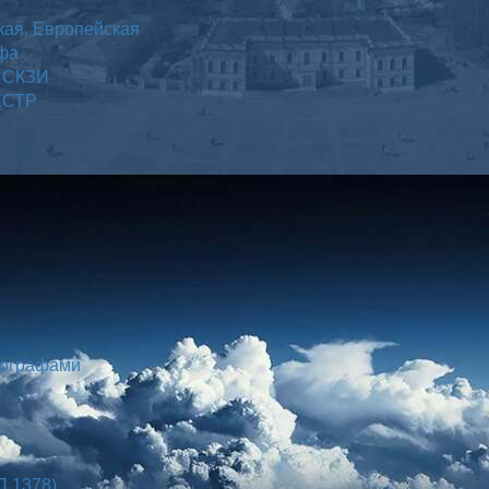
кая, Европейская
афа
а СКЗИ
 ЕСТР
хографами
П 1378)