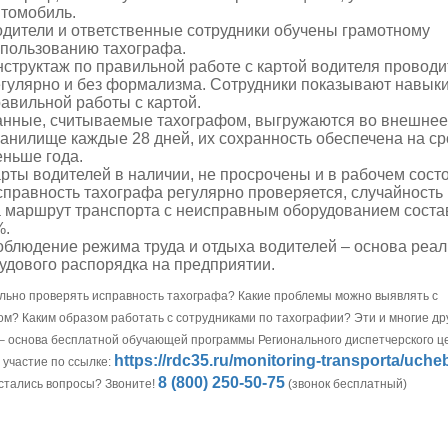
томобиль.
дители и ответственные сотрудники обучены грамотному
пользованию тахографа.
структаж по правильной работе с картой водителя проводи
гулярно и без формализма. Сотрудники показывают навык
авильной работы с картой.
анные, считываемые тахографом, выгружаются во внешнее
анилище каждые 28 дней, их сохранность обеспечена на ср
ньше года.
рты водителей в наличии, не просрочены и в рабочем сост
правность тахографа регулярно проверяется, случайность
 маршрут транспорта с неисправным оборудованием соста
%.
блюдение режима труда и отдыха водителей – основа реал
удового распорядка на предприятии.
ильно проверять исправность тахографа? Какие проблемы можно выявлять с
м? Каким образом работать с сотрудниками по тахографии? Эти и многие др
– основа бесплатной обучающей программы Регионального диспетчерского ц
https://rdc35.ru/monitoring-transporta/uche
 участие по ссылке:
8 (800) 250-50-75
тались вопросы? Звоните!
(звонок бесплатный)