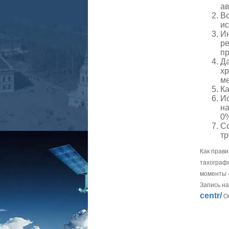
ав
Во
ис
Ин
ре
пр
Д
хр
ме
Ка
Ис
на
0
Со
тр
Как прав
тахографо
моменты 
Запись на
centr/
Ос