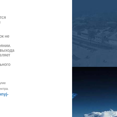
тся
и
ок не
оянии.
 выхода
вляет
ьного
угие
ентра.
bnyj-