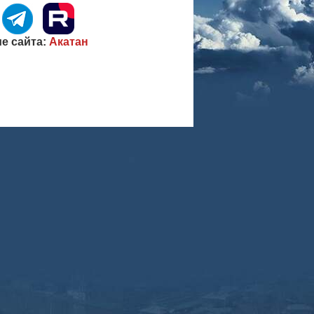
е сайта:
Акатан