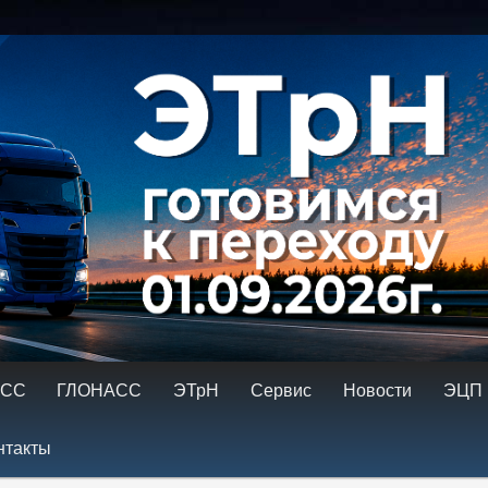
ровка тахографов. Ремонт тахографов. ГЛОНАСС, контроль топлива
имому
содержимому
АСС
ГЛОНАСС
ЭТрН
Сервис
Новости
ЭЦП
нтакты