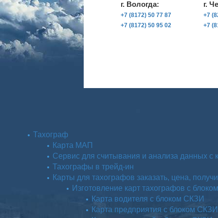
г. Вологда:
г. Ч
+7 (8172) 50 77 87
+7 (8
+7 (8172) 50 95 02
+7 (8
Тахограф
Карта МАП
Сервис для считывания и анализа данных с 
Тахографы в трейд-ин
Карты для тахографов заказать, цена, получи
Изготовление карт тахографов с блоко
Карта водителя с блоком СКЗИ
Карта предприятия с блоком СКЗИ