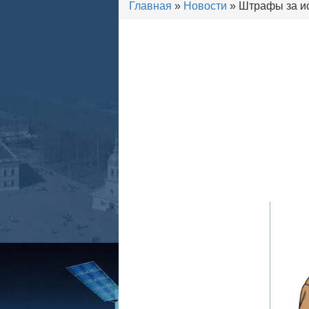
Главная
»
Новости
» Штрафы за ис