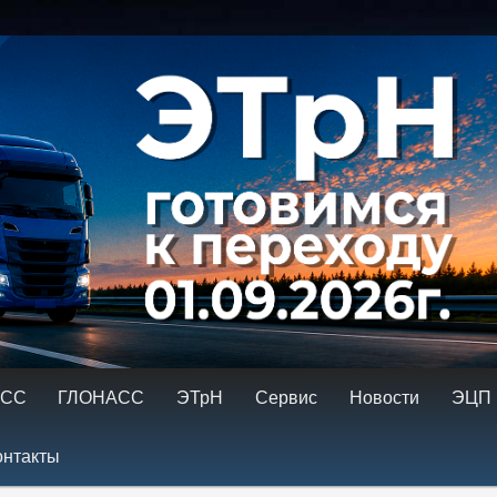
ровка тахографов. Ремонт тахографов. ГЛОНАСС, контроль топлива
имому
содержимому
АСС
ГЛОНАСС
ЭТрН
Сервис
Новости
ЭЦП
онтакты