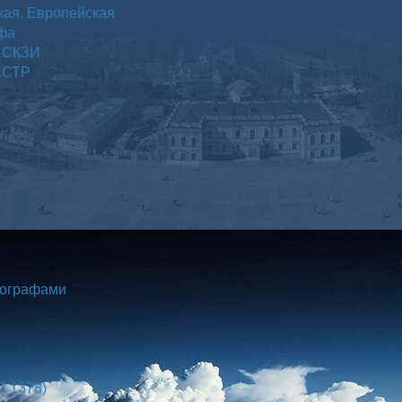
кая, Европейская
афа
а СКЗИ
 ЕСТР
хографами
П 1378)