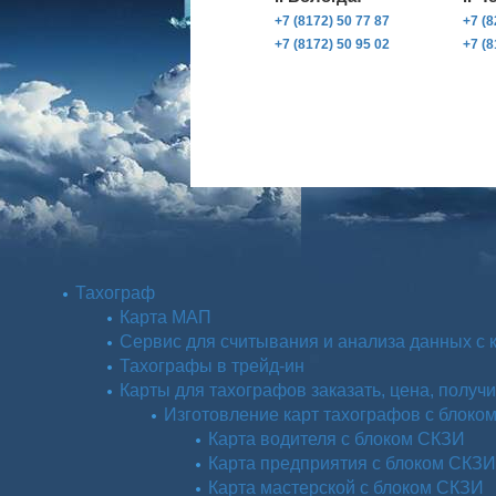
+7 (8172) 50 77 87
+7 (8
+7 (8172) 50 95 02
+7 (8
Тахограф
Карта МАП
Сервис для считывания и анализа данных с 
Тахографы в трейд-ин
Карты для тахографов заказать, цена, получи
Изготовление карт тахографов с блоко
Карта водителя с блоком СКЗИ
Карта предприятия с блоком СКЗИ
Карта мастерской с блоком СКЗИ