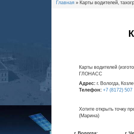
Главная
» Карты водителей, тахо
К
Карты водителей (изгот
ГЛОНАСС
Адрес:
г. Вологда, Козл
Телефон:
+7 (8172) 507
Хотите открыть точку п
(Марина)
г. Вологда:
г. Ч