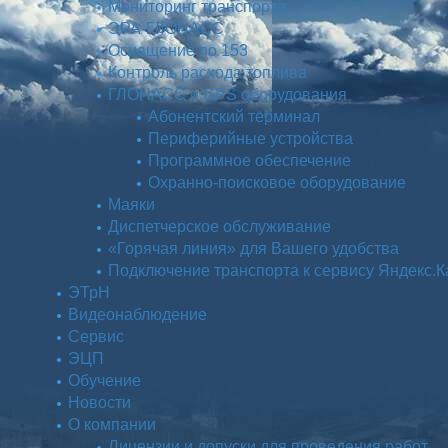
Мониторинг транспорта
ЭРА-ГЛОНАСС
Оснащение по 153
Контроль расхода топлива
ГЛОНАСС и GPS оборудования
Абонентский терминал
Периферийные устройства
Программное обеспечение
Охранно-поисковое оборудование
Маяки
Диспетчерское обслуживание
«Горячая линия» для Вашего удобства
Подключение транспорта к сервису Яндекс.
ЭТрН
Видеонаблюдение
Сервис
ЭЦП
Обучение
Новости
О компании
Лицензии и допуски для проведения работ