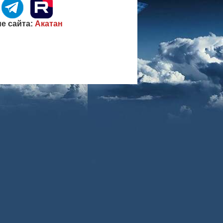
е сайта:
Акатан