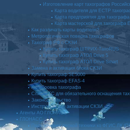
Изготовление карт тахографов Российс
Карта водителя для ЕСТР тахогр
Карта предприятия для тахограф
Карта мастерской для тахографа
Как различать карты водителя?
Метрологическая поверка тахографов
Тахограф РФ с СКЗИ
Купить тахограф ШТРИХ-ТахоRUS
Купить тахограф АТОЛ Drive 5
Купить тахограф АТОЛ Drive Smart
Замена и активация блока СКЗИ
Купить тахограф SE5000
Купить тахограф EFAS-4
Калибровка тахографа
Список ТС для обязательного оснащения та
Законодательство
Инструкция для активации СКЗИ
Агенты АО ГЛОНАСС
ГЛОНАСС
Подключение лесной техники ко ФГИС ЛК (П