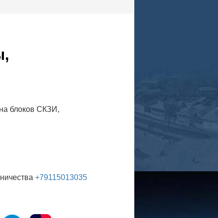
ы,
ена блоков СКЗИ,
дничества
+79115013035