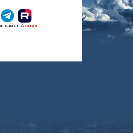
е сайта:
Акатан