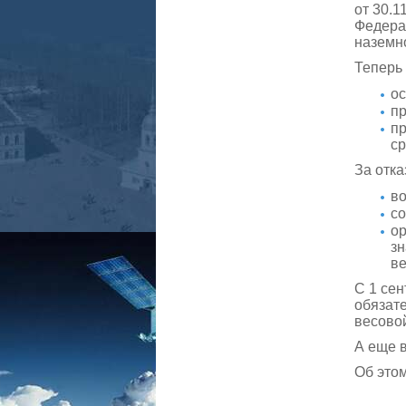
от 30.1
Федерал
наземно
Теперь 
ос
пр
пр
ср
За отка
во
со
ор
зн
ве
С 1 се
обязате
весовой
А еще 
Об это