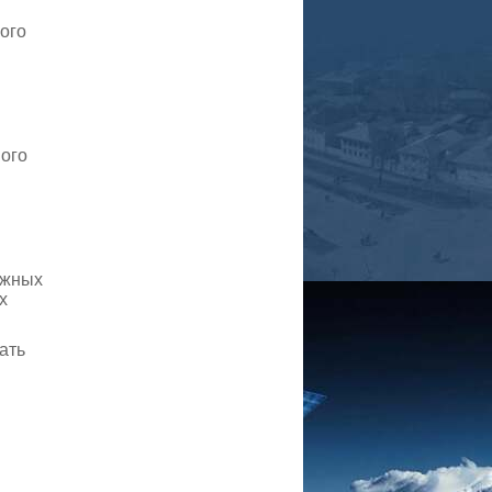
ого
ого
ожных
х
ать