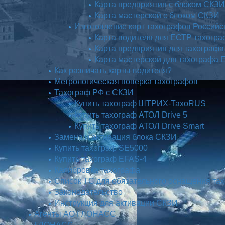
Карта предприятия с блоком СКЗИ
Карта мастерской с блоком СКЗИ
Изготовление карт тахографов Российс
Карта водителя для ЕСТР тахогр
Карта предприятия для тахограф
Карта мастерской для тахографа
Как различать карты водителя?
Метрологическая поверка тахографов
Тахограф РФ с СКЗИ
Купить тахограф ШТРИХ-ТахоRUS
Купить тахограф АТОЛ Drive 5
Купить тахограф АТОЛ Drive Smart
Замена и активация блока СКЗИ
Купить тахограф SE5000
Купить тахограф EFAS-4
Калибровка тахографа
Список ТС для обязательного оснащения та
Законодательство
Инструкция для активации СКЗИ
Агенты АО ГЛОНАСС