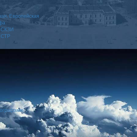
кая, Европейская
афа
а СКЗИ
 ЕСТР
хографами