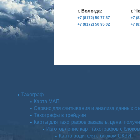
г. Вологда:
г. Ч
+7 (8172) 50 77 87
+7 (8
+7 (8172) 50 95 02
+7 (8
Тахограф
Карта МАП
Сервис для считывания и анализа данных с 
Тахографы в трейд-ин
Карты для тахографов заказать, цена, получи
Изготовление карт тахографов с блоко
Карта водителя с блоком СКЗИ