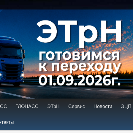
ровка тахографов. Ремонт тахографов. ГЛОНАСС, контроль топлива
имому
содержимому
АСС
ГЛОНАСС
ЭТрН
Сервис
Новости
ЭЦП
нтакты