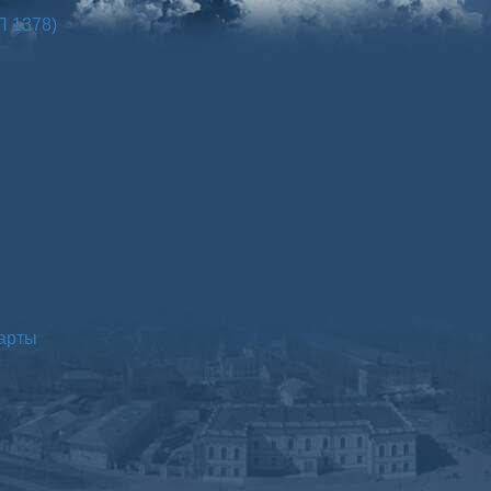
П 1378)
Карты