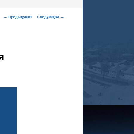
←
→
Предыдущая
Следующая
Навигация по записям
я