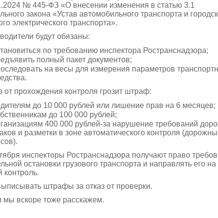
1.2024 № 445-ФЗ «О внесении изменения в статью 3.1
ьного закона «Устав автомобильного транспорта и городск
го электрического транспорта».
водители будут обязаны:
тановиться по требованию инспектора Ространснадзора;
едъявить полный пакет документов;
оследовать на весы для измерения параметров транспортн
едства.
з от прохождения контроля грозит штраф:
дителям до 10 000 рублей или лишение прав на 6 месяцев;
бственникам до 100 000 рублей;
ганизациям 400 000 рублей-за нарушение требований дор
аков и разметки в зоне автоматического контроля (дорожны
сов).
нтября инспекторы Ространснадзора получают право требов
льной остановки грузового транспорта и направлять его на
 контроль.
выписывать штрафы за отказ от проверки.
м мы вскоре тоже расскажем.