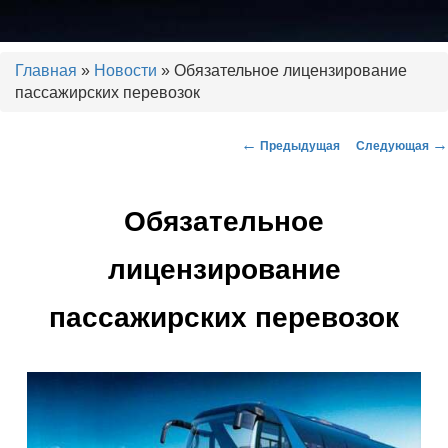
Установка тахографов. Калибровка тахографов. Ремонт тахографов.
ГЛОНАСС, контроль топлива.
Главная
»
Новости
» Обязательное лицензирование
пассажирских перевозок
ООО "РДЦ"
←
→
Предыдущая
Следующая
Навигация по записям
Обязательное
лицензирование
пассажирских перевозок