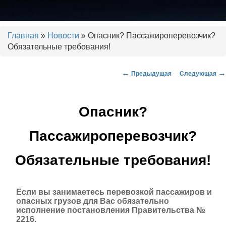
Установка тахографов. Калибровка тахографов. Ремонт тахографов.
ГЛОНАСС, контроль топлива.
Главная
»
Новости
» Опасник? Пассажироперевозчик?
Обязательные требования!
ООО "РДЦ"
←
→
Предыдущая
Следующая
Навигация по записям
Опасник?
Пассажироперевозчик?
Обязательные требования!
Если вы занимаетесь перевозкой пассажиров и
опасных грузов для Вас обязательно
исполнение постановления Правительства №
2216.