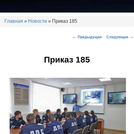
Установка тахографов. Калибровка тахографов. Ремонт тахографов.
ГЛОНАСС, контроль топлива.
Главная
»
Новости
» Приказ 185
←
→
Предыдущая
Следующая
Навигация по записям
ООО "РДЦ"
Приказ 185