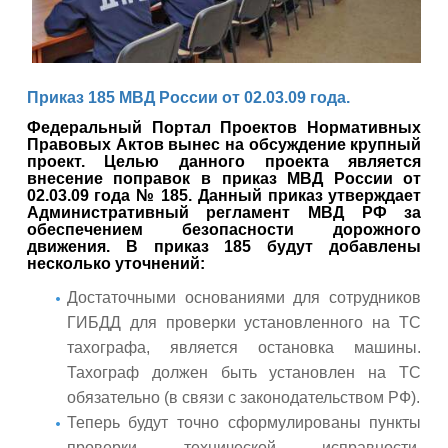
Приказ 185
МВД
России
от
02
.
03
.
09
года
.
Федеральный
Портал
Проектов
Нормативных
Правовых
Актов
вынес
на
обсуждение
крупный
проект
.
Целью
данного
проекта
является
внесение
поправок
в
приказ
МВД
России
от
02
.
03
.
09
года
№
185
.
Данный
приказ
утверждает
Административный
регламент
МВД
РФ
за
обеспечением
безопасности
дорожного
движения
. В приказ 185 б
удут
добавлены
несколько
уточнений
:
Достаточными
основаниями
для
сотрудников
ГИБДД
для
проверки
установленного
на
ТС
тахографа
,
является
остановка
машины
.
Тахограф
должен
быть
установлен
на
ТС
обязательно
(
в
связи
с
законодательством
РФ
).
Теперь
будут
точно
сформулированы
пункты
проверки
технической
исправности
,